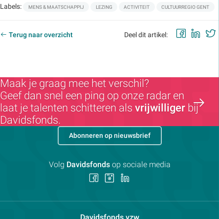
Labels:
MENS & MAATSCHAPPIJ
LEZING
ACTIVITEIT
CULTUURREGIO GENT
Faceb
Lin
Terug naar overzicht
Deel dit artikel:
Maak je graag mee het verschil?
Geef dan snel een ping op onze radar en
laat je talenten schitteren als
vrijwilliger
bij
Davidsfonds.
Abonneren op nieuwsbrief
Volg
Davidsfonds
op sociale media
Volg
Volg
Volg
ons
ons
ons
op
op
op
Facebook
Instagram
LinkedIn
Contactpersoon:
Davidsfonds vzw