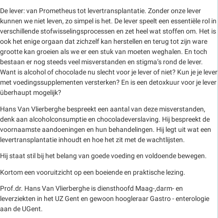
De lever: van Prometheus tot levertransplantatie. Zonder onze lever
kunnen we niet leven, zo simpel is het. De lever speelt een essentiële rol in
verschillende stofwisselingsprocessen en zet heel wat stoffen om. Het is
ook het enige orgaan dat zichzelf kan herstellen en terug tot zijn ware
grootte kan groeien als we er een stuk van moeten weghalen. En toch
bestaan er nog steeds veel misverstanden en stigma’s rond de lever.
Want is alcohol of chocolade nu slecht voor je lever of niet? Kun je je lever
met voedingssupplementen versterken? En is een detoxkuur voor je lever
überhaupt mogelijk?
Hans Van Vlierberghe bespreekt een aantal van deze misverstanden,
denk aan alcoholconsumptie en chocoladeverslaving. Hij bespreekt de
voornaamste aandoeningen en hun behandelingen. Hij legt uit wat een
levertransplantatie inhoudt en hoe het zit met de wachtlijsten.
Hij staat stil bij het belang van goede voeding en voldoende bewegen.
Kortom een vooruitzicht op een boeiende en praktische lezing.
Prof.dr. Hans Van Vlierberghe is diensthoofd Maag-,darm- en
leverziekten in het UZ Gent en gewoon hoogleraar Gastro - enterologie
aan de UGent.